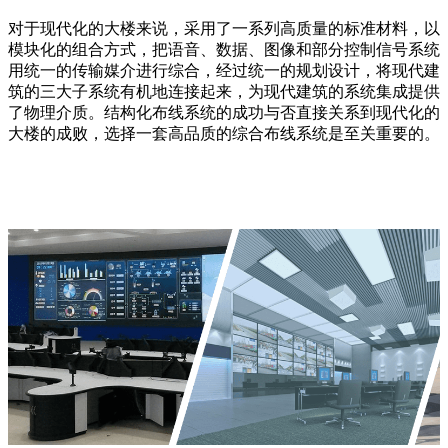
对于现代化的大楼来说，采用了一系列高质量的标准材料，以
模块化的组合方式，把语音、数据、图像和部分控制信号系统
用统一的传输媒介进行综合，经过统一的规划设计，将现代建
筑的三大子系统有机地连接起来，为现代建筑的系统集成提供
了物理介质。结构化布线系统的成功与否直接关系到现代化的
大楼的成败，选择一套高品质的综合布线系统是至关重要的。