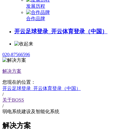
发展历程
合作品牌
开云足球登录_开云体育登录（中国）
020-87566596
解决方案
您现在的位置：
开云足球登录_开云体育登录（中国）
/
关于BOSS
/
弱电系统建设及智能化系统
解决方案