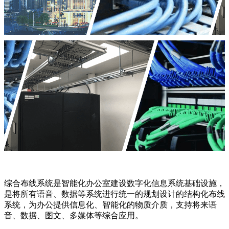
综合布线系统是智能化办公室建设数字化信息系统基础设施，
是将所有语音、数据等系统进行统一的规划设计的结构化布线
系统，为办公提供信息化、智能化的物质介质，支持将来语
音、数据、图文、多媒体等综合应用。