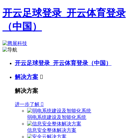
开云足球登录_开云体育登录
（中国）
开云足球登录_开云体育登录（中国）
解决方案

解决方案
进一步了解

弱电系统建设及智能化系统
信息安全整体解决方案