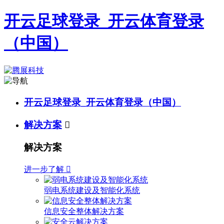
开云足球登录_开云体育登录
（中国）
开云足球登录_开云体育登录（中国）
解决方案

解决方案
进一步了解

弱电系统建设及智能化系统
信息安全整体解决方案