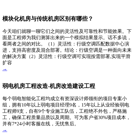
模块化机房与传统机房区别有哪些？
今天咱们就聊一聊它们之间的灵活性及可靠性和节能效果。下
面是工程师为我们测算出来的一个模拟结果显示。话不多说，
看两者之间的对比。（1）灵活性：行级空调匹配数据中心演
进，支持高密度及混合部署。结论：行级空调是一种面向未来
的解决方案（2）灵活性：行级空调可实现按需部署,实现平滑
扩容
→
弱电机房工程改造-机房改造建设工程
每个弱电智能化工程均成立有资深设计师领衔的项目专案小
组，拥有10年以上弱电项目经理9名，15年以上从业经验弱电
工程师9支，自有9个专业施工队伍，工程绝不外包，严格施
工，确保工程质量品质以及周期。可为客户省30%项目成本，
并有7*24小时客服在线，无忧售后。
→