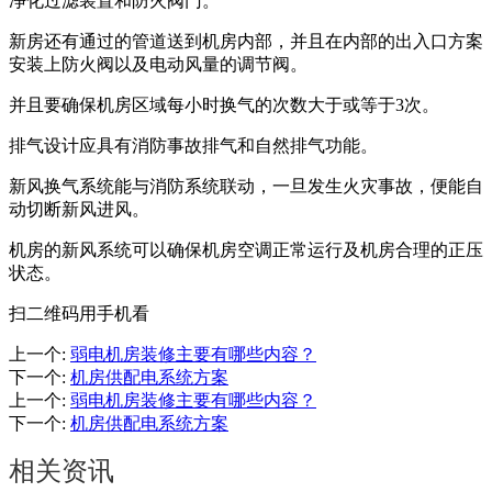
净化过滤装置和防火阀门。
新房还有通过的管道送到机房内部，并且在内部的出入口方案
安装上防火阀以及电动风量的调节阀。
并且要确保机房区域每小时换气的次数大于或等于3次。
排气设计应具有消防事故排气和自然排气功能。
新风换气系统能与消防系统联动，一旦发生火灾事故，便能自
动切断新风进风。
机房的新风系统可以确保机房空调正常运行及机房合理的正压
状态。
扫二维码用手机看
上一个
:
弱电机房装修主要有哪些内容？
下一个
:
机房供配电系统方案
上一个
:
弱电机房装修主要有哪些内容？
下一个
:
机房供配电系统方案
相关资讯