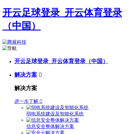
开云足球登录_开云体育登录
（中国）
开云足球登录_开云体育登录（中国）
解决方案

解决方案
进一步了解

弱电系统建设及智能化系统
信息安全整体解决方案